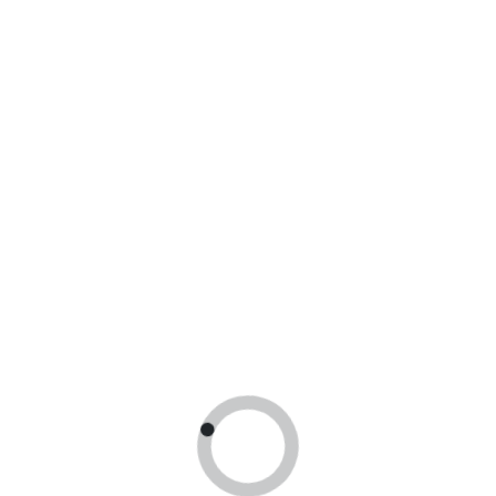
24 часа
В течении суток отправим заказ
Получить
консультацию
У вас есть вопросы, оставте заявку и мы
свяжемся с вами в ближайшее время!