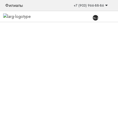
Филиалы
+7 (903) 966-88-86
{{products.quantity}}
Главная
/
Товары
/
Аксессуары
/
Стационарный световой
оповещающий приемник для слабослышащих "Вибратон"
Стационарный световой
оповещающий приемник для
слабослышащих "Вибратон"
Стационарный цифровой беспроводной световой
приемник информирует пользователя домашней системы
о срабатывании того или иного датчика системы
«Вибратон», очень необходимой для людей со
сниженным слухом и ограниченными возможностями